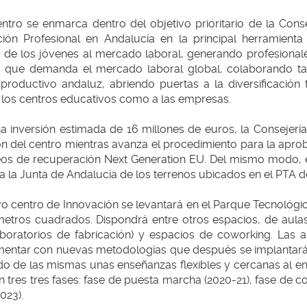
entro se enmarca dentro del objetivo prioritario de la Cons
ión Profesional en Andalucía en la principal herramienta 
 de los jóvenes al mercado laboral, generando profesional
es que demanda el mercado laboral global, colaborando ta
 productivo andaluz, abriendo puertas a la diversificación 
a los centros educativos como a las empresas.
a inversión estimada de 16 millones de euros, la Consejerí
n del centro mientras avanza el procedimiento para la aprob
os de recuperación Next Generation EU. Del mismo modo, 
a la Junta de Andalucía de los terrenos ubicados en el PTA d
o centro de Innovación se levantará en el Parque Tecnológi
metros cuadrados. Dispondrá entre otros espacios, de aula
aboratorios de fabricación) y espacios de coworking. Las 
mentar con nuevas metodologías que después se implantarán
o de las mismas unas enseñanzas flexibles y cercanas al en
 tres tres fases: fase de puesta marcha (2020-21), fase de 
-2023).