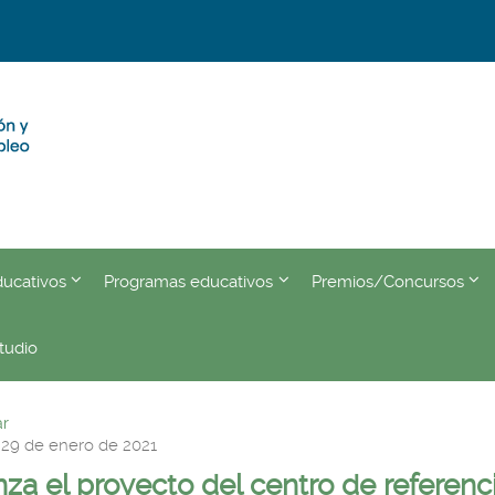
???
???
???
ducativos
Programas educativos
Premios/Concursos
eader.toggle.subsections???
key.formatter.header.toggle.subsections???
key.formatter.header.toggle.
key.
tudio
r
 29 de enero de 2021
za el proyecto del centro de referenc