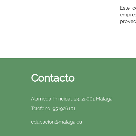
Este c
empresa
proyect
Contacto
Alameda Principal, 23. 29001 Málaga
Teléfono: 951926101
educacion@malaga.eu