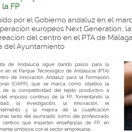
 la FP
egar
uido por el Gobierno andaluz en el mar
egar
peración europeos Next Generation, la 
reación del centro en el PTA de Málaga,
egar
e del Ayuntamiento
egar
egar
nta de Andalucía sigue dando pasos para la
cursos'
ón en el Parque Tecnológico de Andalucía (PTA)
ntro de Innovación Andaluz para la Formación
egar
ional (CIAFP), que se marca como objetivo la
 de la competitividad del tejido productivo a
 del impulso continuo de la FP, fomentando la
vidad, la investigación, la innovación, el
ndimiento y la mejora de la cualificación
ional tanto del alumnado como del profesorado
 centros que imparten enseñanzas de FP, en
ente simbiosis con el sector empresarial.