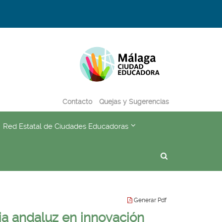
Destino:
Ir
a...
Contacto
Quejas y Sugerencias
???
Red Estatal de Ciudades Educadoras
subsections???
formatter.header.toggle.subsections???
key.formatter.header.toggl
Buscador
Generar Pdf
ia andaluz en innovación