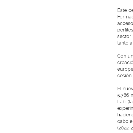
Este c
Formac
acceso
perfil
sector
tanto 
Con un
creació
europe
cesión 
El nuev
5.786 
Lab (l
experi
haciend
cabo en
(2022