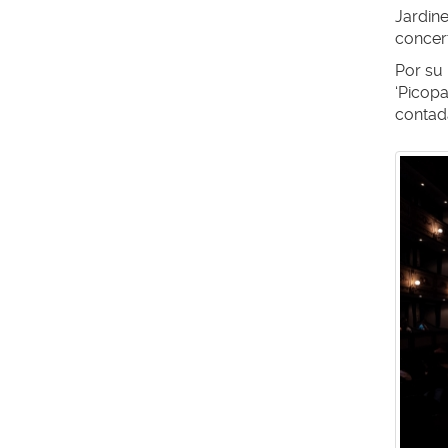
Jardin
concert
Por su 
‘Picopa
contada