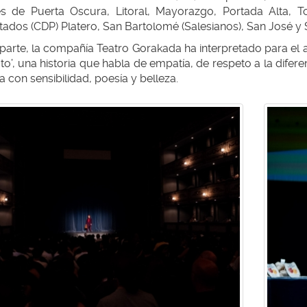
es de Puerta Oscura, Litoral, Mayorazgo, Portada Alta, To
ados (CDP) Platero, San Bartolomé (Salesianos), San José y
parte, la compañía Teatro Gorakada ha interpretado para el
to’, una historia que habla de empatía, de respeto a la difere
 con sensibilidad, poesía y belleza.