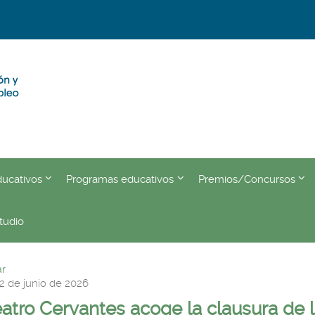
???
???
???
ducativos
Programas educativos
Premios/Concursos
eader.toggle.subsections???
key.formatter.header.toggle.subsections???
key.formatter.header.toggle.
key.
tudio
r
2 de junio de 2026
eatro Cervantes acoge la clausura de 