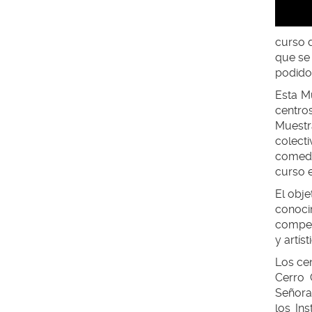
curso d
que se
podido 
Esta Mu
centro
Muestr
colect
comedi
curso e
El obje
conocim
competi
y artís
Los cen
Cerro 
Señora 
los In