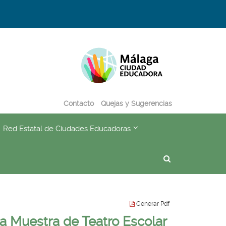
Destino:
Ir
a...
Contacto
Quejas y Sugerencias
???
Red Estatal de Ciudades Educadoras
subsections???
formatter.header.toggle.subsections???
key.formatter.header.toggl
Buscador
Generar Pdf
la Muestra de Teatro Escolar