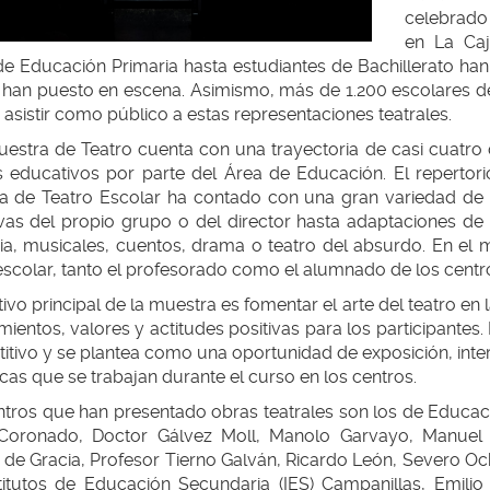
celebrado
en La Caj
e Educación Primaria hasta estudiantes de Bachillerato han 
 han puesto en escena. Asimismo, más de 1.200 escolares de 
asistir como público a estas representaciones teatrales.
estra de Teatro cuenta con una trayectoria de casi cuatro 
s educativos por parte del Área de Educación. El repertori
a de Teatro Escolar ha contado con una gran variedad de 
ivas del propio grupo o del director hasta adaptaciones d
a, musicales, cuentos, drama o teatro del absurdo. En el m
scolar, tanto el profesorado como el alumnado de los centro
tivo principal de la muestra es fomentar el arte del teatro en
ientos, valores y actitudes positivas para los participantes.
tivo y se plantea como una oportunidad de exposición, inter
ticas que se trabajan durante el curso en los centros.
tros que han presentado obras teatrales son los de Educació
Coronado, Doctor Gálvez Moll, Manolo Garvayo, Manuel F
de Gracia, Profesor Tierno Galván, Ricardo León, Severo Och
stitutos de Educación Secundaria (IES) Campanillas, Emilio