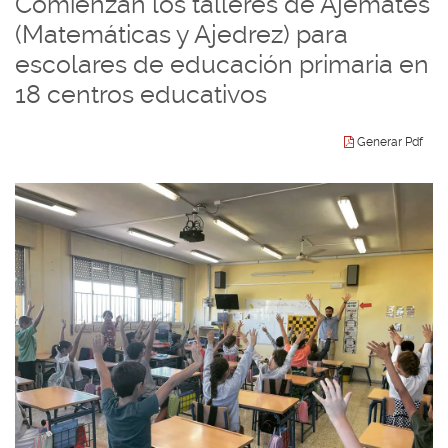
Comienzan los talleres de Ajemates
idioma
(Matemáticas y Ajedrez) para
escolares de educación primaria en
18 centros educativos
Generar Pdf