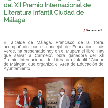
idioma
del XII Premio Internacional de
ganador
Literatura Infantil Ciudad de
del
Málaga
XII
Premio
Generar Pdf
Internacional
El alcalde de Málaga, Francisco de la Torre,
de
acompañado por el concejal de Educación, Luis
Verde, ha presentado hoy en el Mupam el libro ‘
Hay
Literatura
que salvar a Carmelo’
, obra ganadora del XII
Premio Internacional de Literatura Infantil “Ciudad
Infantil
de Málaga”, que organiza el Área de Educación del
Ayuntamiento
Ciudad
de
Málaga