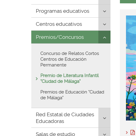
página
para
de
Click
Programas educativos
desplegar/pl
inicio
para
secciones
Click
Centros educativos
desplegar/pl
hijas:
para
secciones
'Área
Click
Premios/Concursos
desplegar/pl
hijas:
de
para
secciones
'Programas
Educación'
desplegar/pl
hijas:
educativos'
Concurso de Relatos Cortos
secciones
'Centros
Centros de Educación
hijas:
educativos'
Permanente
'Premios/Con
Premio de Literatura Infantil
"Ciudad de Málaga"
Premios de Educación "Ciudad
de Málaga"
Click
Red Estatal de Ciudades
para
Educadoras
desplegar/pl
Click
Salas de estudio
secciones