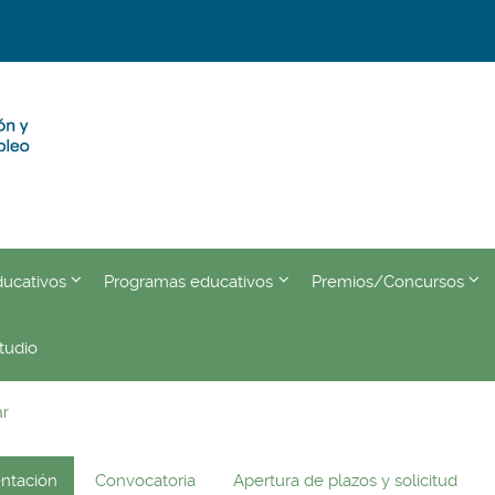
???
???
???
ducativos
Programas educativos
Premios/Concursos
eader.toggle.subsections???
key.formatter.header.toggle.subsections???
key.formatter.header.toggle.
key.
tudio
antil "Ciudad de Málaga"
r
ntación
Convocatoria
Apertura de plazos y solicitud