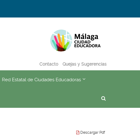
Destino:
Ir
a...
Contacto
Quejas y Sugerencias
???
Red Estatal de Ciudades Educadoras
subsections???
formatter.header.toggle.subsections???
key.formatter.header.toggl
Buscador
Descargar Pdf