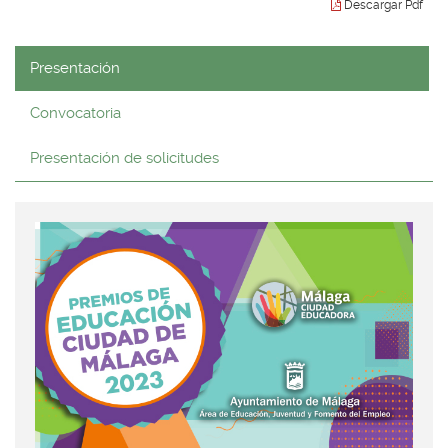
Descargar Pdf
idioma
Presentación
Convocatoria
Presentación de solicitudes